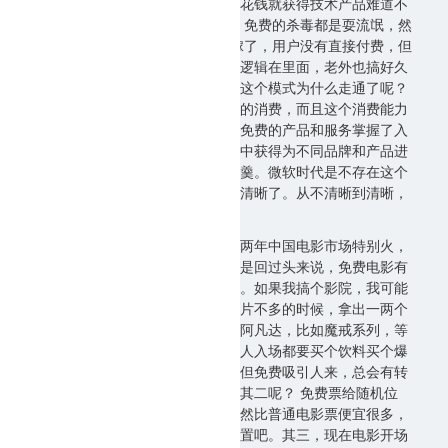
的软件是一种偷窃行为，是的，不花钱就获得技术产品难道不
是伪需求么？ 瑞星后来也这么说，免费的杀毒都是耍流氓，然
后瑞星死了。 为什么呢？成本转嫁了，用户没有直接付费，但
是免费软件捆绑了复杂曲折的商业逻辑在里面，老外也搞好久
不明白，但这个模式居然走通了，这个模式为什么走通了呢？
因为用户在上网过程中会产生持续的消费，而且这个消费能力
会随着时间的延伸而增强，谁通过免费的产品和服务掌握了入
口位置，谁就可以在这个消费过程中获得为不同品牌和产品进
行推荐宣传的机会，从而分到一杯羹。微软时代是不存在这个
商业路径的，但现在这个路径特别清晰了。从不清晰到清晰，
确实需要一些判断力和胆识。
那比如说，这几天我就在想，最近两年中国电影市场特别火，
打击盗版的工作还是卓有成效，但是回过头来说，免费电影有
没有机会呢？我想了想还真有可能。如果我搞个影院，我可能
就会这样操作，在淡季，也就是大片不多的时候，拿出一两个
厅，搞一些经典电影的回放，比如阿凡达，比如魔戒系列，等
等，就开免费场循环放，但是很多人入场都要买个饮料买个爆
米花吧，虽然不能说所有人都买，但免费吸引人来，总会有转
化吧，这不就是生意么？此其一，其二呢？ 免费票给随机位
置，如果想选座需要出选座费，当然比普通电影票便宜很多，
你说一对情侣过去怎么也要选个位置吧。其三，现在电影开场