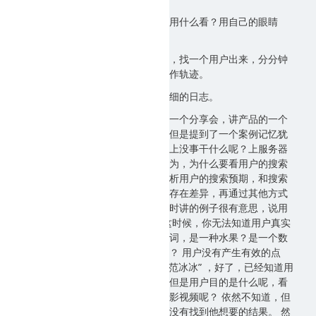
第一条要说的，看日志，有人说，用什么看？用自己的眼睛
看。
日志很多怎么处理？最简单的处理，找一个用户出来，分分钟
就能获得这个用户的完整访问和操作轨迹。
当然，前提是你真的记录了足够详细的日志。
在百度的时候，孙云丰曾经主持过一个分享会，讲产品的一个
分享会，具体讲的东西不记得了，但是提到了一个案例记忆犹
新，说当时百度的首席架构师，晚上没事干什么呢？上服务器
看访问日志，看一个用户的搜索行为，为什么要看用户的搜索
行为呢？通过搜索行为的跟踪来分析用户的搜索预期，和搜索
引擎给出的结果，是否一致，如果存在差异，再通过其他方式
来分析到底在哪里出现了差异，当时讲的例子很有意思，说用
户输入了一个关键词，“苹果” 。 这时候，你无法知道用户真实
目的是什么，因为苹果是个多指向词，是一种水果？是一个数
码品牌？还是当时热播的一部电影？ 用户没有产生有效的点
击，而是搜索了第二个词， “苹果 范冰冰” ，好了，已经知道用
户要找的是当时热播的电影苹果，但是用户目的是什么呢，看
剧情介绍，看幕后花絮？还是看电影视频呢？ 依然不知道，但
已经知道用户在搜索苹果的时候，没有找到他想要的结果。 然