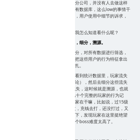
特征，其实价值异常巨大。而大部分公司，并没有人去做这样
的事情，他们觉得自己有程序员，有数据库，这么low的事情干
嘛要去做。但真正的用户操作习惯，用户使用中细节的诉求，
往往隐藏在这里。
那么有人就会问，我那么多日志，我怎么知道看什么呢？
以前我讲过数据分析三板斧，对比，细分，溯源。
简单说就是通过数据对比和数据细分，对所有数据进行筛选，
找到你认为需要关注的用户，然后把这些用户的行为特征拿出
来，看一下。理解用户的诉求和挣扎。
举例说，你发一款游戏出去，然后看到统计数据里，玩家流失
率有点高（通过同行对比得到的结论），然后去细分这些流失
玩家，发现在15级出现一个较大流失，这时候就是溯源，也就
是把这些15级流失的玩家，找出几十个完整的玩家的行为记
录，拿来看，一条条的看，理解玩家在干嘛，比如说，过15级
有个boss任务，玩家去打，没打过，充钱去打，还没打过，又
试了三次，流失了。你回头研究一下，发现玩家在这里挺绝望
的，卡了两三天难以寸进，说明这个boss难度太高了。
总结：