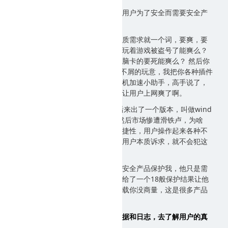
先不看答案，你们想一想，是不是用户为了安全而需要安全产
品？
其实不是，用户需要安全产品，本质需求就一个词，要爽，要
更爽的上网。为什么会不爽？玩着玩着游戏被盗号了能爽么？
打开浏览器到处弹广告能爽么？电脑卡的要死能爽么？ 然后你
看360做了啥，很多技术高手觉得不屑的玩意，我把你各种插件
清理了，让你浏览器加速，我搞开机加速小助手，高手说了，
这玩意和安全有毛关系啊，这玩意让用户上网爽了啊。
windows的安全问题饱受诟病，后来出了一个版本，叫做wind
ows vista，安全有了极大提升，然后市场惨遭滑铁卢，为啥
呢，为了安全牺牲了用户的使用便捷性，用户操作起来各种不
爽，怎么会开心。如果他们能理解用户本质诉求，就不会犯这
样的错误。
所以，当用户说，快快，给我一个安全产品保护我，他只是需
要一个让他安心上网的东西，而你给了一个18般保护结果让他
没法上网的东西，他肯定怒了，卸载你没商量，这是很多产品
人犯过的错误。
在产品和运营过程中，如何利用数据和日志，去了解用户的真
实需求