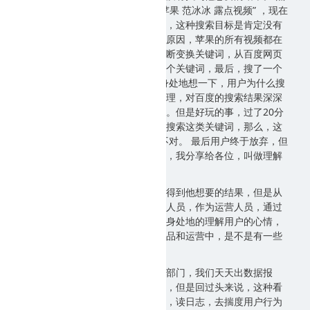
后就看到用户搜索了第三个词，“苹果 范冰冰 露点视频” ，现在
终于知道用户的目的了，然而当然，这种搜索目标是肯定没有
结果的，当时正好因为有关部门的原因，苹果的所有视频都在
网上被取缔了，然后这个用户就不断变换关键词，从百度网页
搜索到视频搜索，然后再度变换多个关键词，最后，搜了一个
关键词，雅虎。离开了。 我们设身处地想一下，用户为什么搜
索雅虎，很容易想到用户当时的心理，对百度的搜索结果深深
的失望，然后跑去雅虎继续搜索了。但是好玩的事，过了20分
钟，这个用户又回来了，还在继续搜索这类关键词，那么，这
代表什么呢？ 雅虎他也没搜到对不对。 最后用户终于放弃，但
是举这个例子，孙云丰说了一句话，我分享给各位，叫做理解
用户的挣扎。
这个例子特别典型是因为他不可能得到他想要的结果，但是从
这里我们看到的是，作为产品设计人员，作为运营人员，通过
对用户日志行为的跟踪，是可以设身处地的理解用户的心情，
理解用户的处境，从而理解自己产品和运营中，是不是有一些
不合适，不妥当的地方。
很多公司都会说，我们有数据分析部门，我们天天出数据报
告，我们工程师每天处理很多数据，但是回过头来说，这种看
上去一点技术含量都没有的体力活，读日志，去揣度用户行为