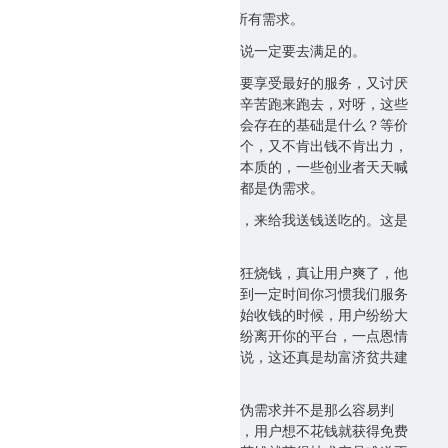
3、甄别伪需求，不能盲目去满足所有需求。
但即便是用户头疼的问题，也不是说一定要去满足的。
用户往往希望说，我又不花钱，又要享受最好的服务，又讨厌
各种各样的推销和宣传，又不用我辛苦跑来跑去，对呀，这些
都是需求啊，但是问题是，商业社会存在的基础是什么？等价
交换对吧，你要我提供这个提供那个，又不肯出钱不肯出力，
这种不等价交换根本就是违反商业本质的，一些创业者天天喊
发现用户需求了，其实不少发现的都是伪需求。
用户说了，我啥都不干就天天呆着，来给我送钱送吃的。这是
强需求啊，谁去满足一下？
有些伪需求还真就融资了，然后疯狂烧钱，真让用户爽了，他
们潜台词是，我先让你爽，然后等到一定时间你习惯我们服务
了，我再收钱也不迟，结果，到开始收钱的时候，用户纷纷大
骂你耍流氓，你抛弃用户，然后纷纷离开你的平台，一点恩情
都不会记着，你说你图什么呢？别说，这还真是劫富济贫共建
和谐社会了。
但这里存在一个问题，就是所谓的伪需求并不是那么容易判
断，比如在微软时代，比尔盖茨说，用户想不花钱就获得免费