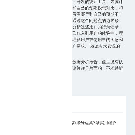
基于一些常见的统计工具，或者自己开发的统计工具，去统计
用户的行为特征，行为链路，然后和自己的预期设想对比，和
历史数据对比，和同行数据对比，看看哪里和自己的预期不一
致，寻找问题点，找到问题点后，通过这个问题点的边界条
件，去筛选目标用户，然后人工去分析这些用户的行为记录，
人工的目的是强代入感，真正把自己代入到用户的体验中，理
解用户的不满，理解用户的挣扎，理解用户在使用中的困惑和
障碍，然后优化产品，从而满足用户需求。 这是今天要说的一
个重要方法。
很多人做到了天天看统计数据，看数据分析报告，但是没有认
真去溯源，没有代入感，得到的结论往往是片面的，不求甚解
的。
为您推荐
临沂抖音短视频账号运营3条实用建议