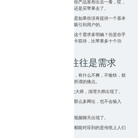
场，超越对手成为霸主指日可待，你产品发布出去一看，哎，
说好的这也要那也要的，怎么用户还是买苹果去了。
用户当然喜欢锦上添花的东西，但是如果你没有提供一个基本
的让用户满意的产品，那些花不会吸引到用户的。
苹果到现在都没有双卡双待，你说这个需求多明确？但是你手
机做不到苹果那样好，你说你有双卡双待，比苹果多十个功
能，也没卵用。
2、用户头疼的往往是需求
用户在日常生活或流行产品使用中，有什么不爽，不愉快，烦
恼，这些往往意味着需求，也就是所谓的痛点。
为什么手机那么卡，那么慢？ 优化大师，清理大师出现了。
看别人上网挺好玩的，但真记不住那么多网址，也不会输入
法，网址导航解决了这个问题。
聊天打字很慢很吃力，语音录入，视频聊天出现了。
基本上，每个成功的互联网产品，都能对应到的是传统上人们
的痛点，也就是头疼麻烦的问题。