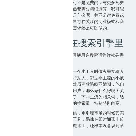
十多分钟广告，对广告主来说，这可不是免费的，有更多免费
用户这广告费也是收入吧，这些当然都需要精细测算，我可能
也会有些一厢情愿，不过想说明的是什么呢，并不是说免费或
者说低于成本价格就是伪需求，如果存在关联的商业模式和商
业行为，其实很多看上去不合理的需求还是可以做的。
4、需求往往藏在搜索引擎里
以前讲过SEO的三重境界，提过，理解用户搜索词往往就是需
求。
以美图秀秀为例，最开始他们做的一个小工具叫做火星文输入
法，当时流行过一段时间，用户量特别大，都是非主流的小孩
子，但这个东西后来巨头也在做，然后商业路线不清晰，他们
就准备转型，可是有这么多非主流用户，那么做什么好呢？吴
总就做了特简单的一个事情，搜索了一下非主流的相关词，结
果发现，非主流图片和非主流头像的搜索量，特别特别的高。
这是强需求，美图秀秀最开始的时候，刚引爆市场的时候其实
是通过做一些摇头娃娃等头像生成工具，迅速在即时通讯上传
播起来的。而当时市场领先的光影魔术手，还根本没意识到草
根网民的需求在哪里呢。