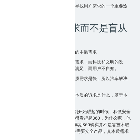
分析搜索指数，查阅百度知道，是寻找用户需求的一个重要途
径，这事我再强调一次。
5、把握本质需求而不是盲从
于用户的描述
下面说另一个重要思路，把握用户的本质需求
用户往往基于自己的历史经验提出需求，而科技和文明的发
展，可能对用户的诉求有了更好的满足，而用户不自知。
在历史上，用户需要更快的马，本质需求是快，所以汽车解决
了这个需求。
我们看用户描述的需求，要理解他本质的诉求是什么，基于本
质解决问题，才能避免一厢情愿。
下面举一个特别经典的例子，360刚开始崛起的时候，和做安全
的聊天，那时候一些安全高手不是很看得起360，为什么呢，他
们说，360技术不咋样，实话说，早期360确实并不是靠技术取
胜的。 那我就问了一个问题，用户需要安全产品，其本质需求
是什么，是安全么？